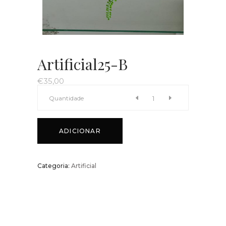
Artificial25-B
€
35,00
Artificial25-
Quantidade
B
ADICIONAR
quantity
Categoria:
Artificial