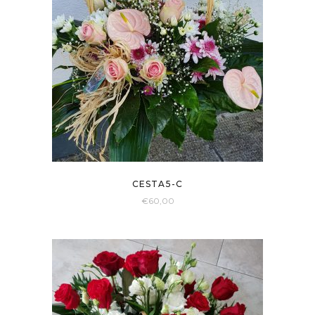
CESTA5-C
€
60,00