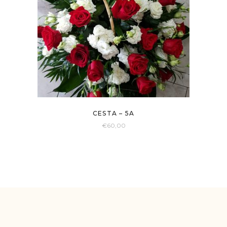
CESTA – 5A
€
60,00