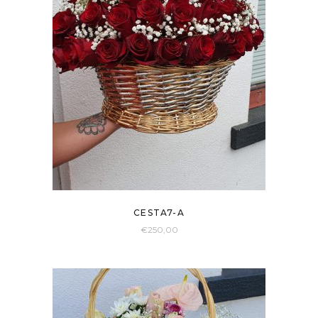
CESTA7-A
€
250,00