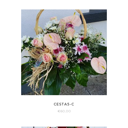
CESTA5-C
€
60,00