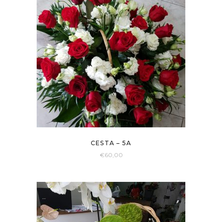
CESTA – 5A
€
60,00