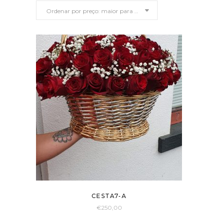
Ordenar por preço: maior para menor
preço:
maior
para
menor
CESTA7-A
€
250,00