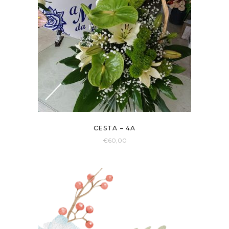
CESTA – 4A
€
60,00