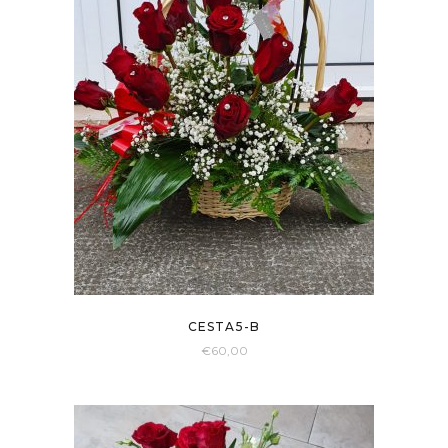
CESTA5-B
€
60,00