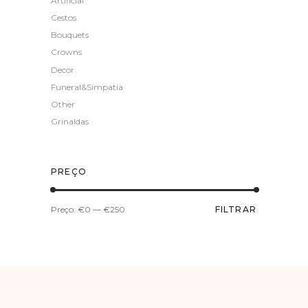
Artificial
Cestos
Bouquets
Crowns
Decor
Funeral&Simpatia
Other
Grinaldas
PREÇO
Preço
Preço
Preço:
€0
—
€250
FILTRAR
mínimo
máximo