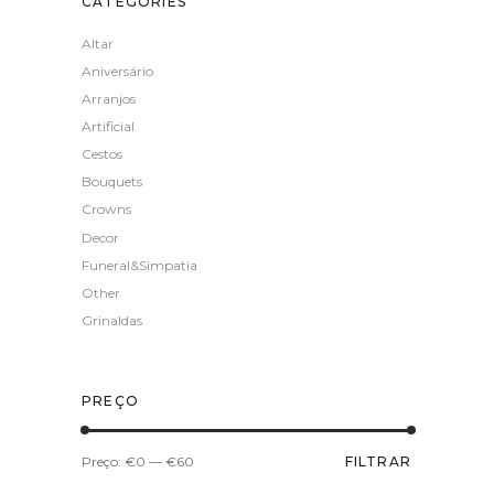
CATEGORIES
Altar
Aniversário
Arranjos
Artificial
Cestos
Bouquets
Crowns
Decor
Funeral&Simpatia
Other
Grinaldas
PREÇO
Preço
Preço
Preço:
€0
—
€60
FILTRAR
mínimo
máximo