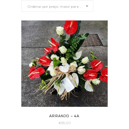
Ordenar por preço: maior para menor
preço:
maior
para
menor
ARRANJO – 4A
€
55,00