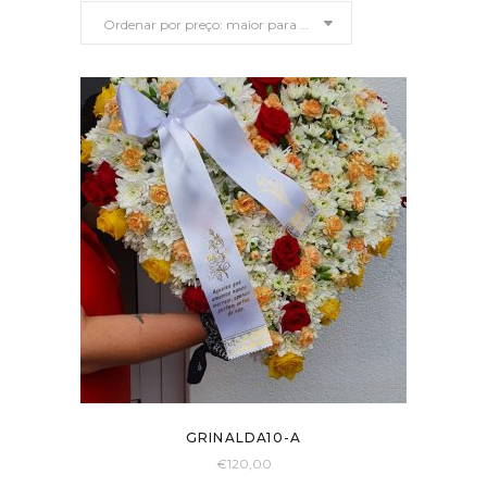
Ordenar por preço: maior para menor
preço:
maior
para
menor
GRINALDA10-A
€
120,00