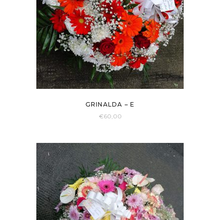
GRINALDA – E
€
60,00