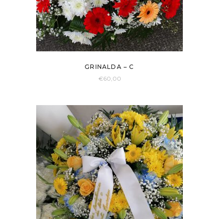
GRINALDA – C
€
60,00