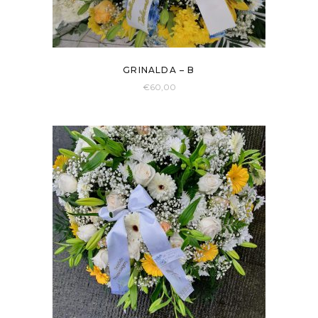
GRINALDA – B
€
60,00