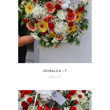
GRINALDA – F
€
60,00