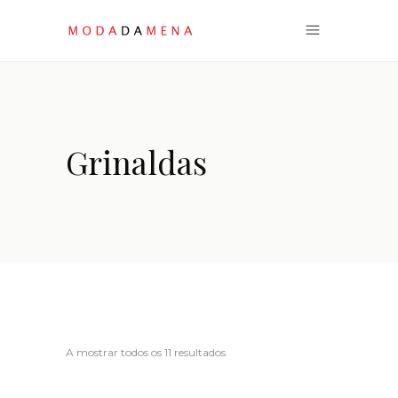
Grinaldas
Ordenado
A mostrar todos os 11 resultados
por