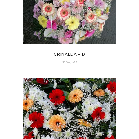
GRINALDA – D
€
60,00