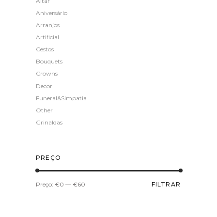
Altar
Aniversário
Arranjos
Artificial
Cestos
Bouquets
Crowns
Decor
Funeral&Simpatia
Other
Grinaldas
PREÇO
Preço
Preço
Preço:
€0
—
€60
FILTRAR
mínimo
máximo