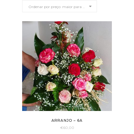
Ordenar por preço: maior para menor
preço:
maior
para
menor
ARRANJO – 6A
€
60,00